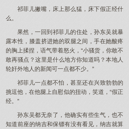
祁菲儿撇嘴，床上那么猛，床下假正经什
么。
果然，一回到祁菲儿的住处，孙东吴就暴
露本性，膝盖挤进她的双腿之间，手在她酸疼
的胸上揉捏，语气带着怒火，“小骚货，你敢不
敢再骚点？这里是什么地方你知道吗？本地人
轮奸外地人的新闻可一点都不少。”
祁菲儿一点都不怕，甚至还在兴致勃勃的
挑逗他，在他腿上自慰似的扭动，笑道，“假正
经。”
孙东吴都无奈了，他确实有些生气，也不
知道前座的纳吉和保镖有没有看见，纳吉就算