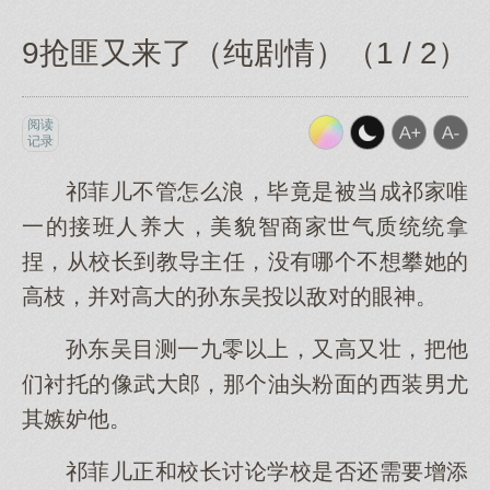
9抢匪又来了（纯剧情）（1 / 2）
阅读
记录
祁菲儿不管怎么浪，毕竟是被当成祁家唯
一的接班人养大，美貌智商家世气质统统拿
捏，从校长到教导主任，没有哪个不想攀她的
高枝，并对高大的孙东吴投以敌对的眼神。
孙东吴目测一九零以上，又高又壮，把他
们衬托的像武大郎，那个油头粉面的西装男尤
其嫉妒他。
祁菲儿正和校长讨论学校是否还需要增添